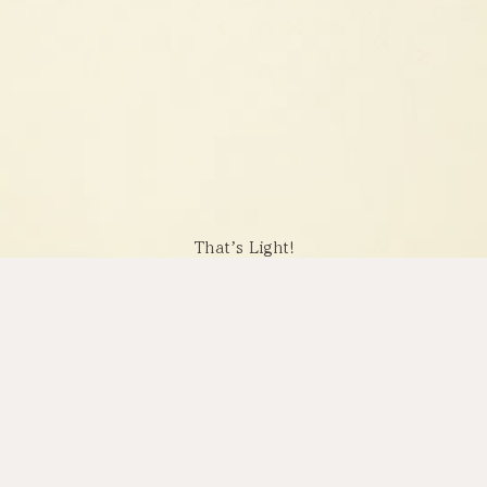
Thatʼs Light!