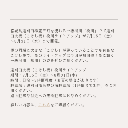
宮城県遠刈田群蔵王町を流れる一級河川「松川」で『遠刈
田大橋（こけし橋）松川ライトアップ』が7月15日（金）
～8月31日（水）まで開催。
橋の両端に大きな「こけし」が建っていることでも有名な
こけし橋で、夜のライトアップは今回が初開催！夜に輝く
一級河川「松川」の姿をぜひご覧ください。
遠刈田大橋（こけし橋）松川ライトアップ
期間：7月15日（金）～8月31日(水)
時間：日没～3時間程度（変更の場合があります）
駐車場：遠刈田温泉神の湯駐車場（1時間まで無料）をご利
用ください。
路上駐車や付近への無断駐車はおやめください。
詳しい内容は、
こちら
をご確認ください。