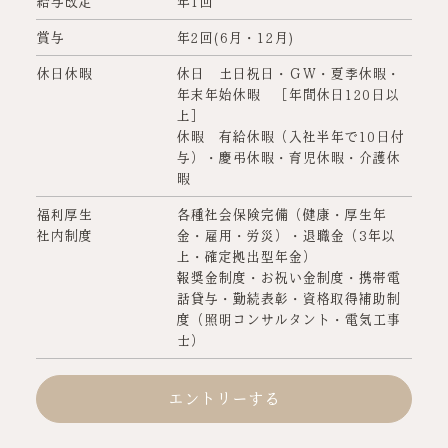
給与改定
年1回
賞与
年2回(6月・12月)
休日休暇
休日 土日祝日・ＧＷ・夏季休暇・
年末年始休暇 ［年間休日120日以
上］
休暇 有給休暇（入社半年で10日付
与）・慶弔休暇・育児休暇・介護休
暇
福利厚生
各種社会保険完備（健康・厚生年
社内制度
金・雇用・労災）・退職金（3年以
上・確定拠出型年金）
報奨金制度・お祝い金制度・携帯電
話貸与・勤続表彰・資格取得補助制
度（照明コンサルタント・電気工事
士）
エントリーする