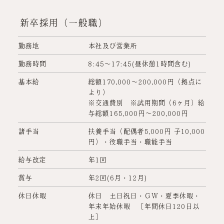
新卒採用（一般職）
勤務地
本社及び営業所
勤務時間
8:45～17:45(昼休憩1時間含む)
基本給
総額170,000～200,000円（拠点に
より）
※交通費別 ※試用期間（6ヶ月）給
与総額165,000円～200,000円
諸手当
扶養手当（配偶者5,000円 子10,000
円）・役職手当・職能手当
給与改定
年1回
賞与
年2回(6月・12月)
休日休暇
休日 土日祝日・ＧＷ・夏季休暇・
年末年始休暇 ［年間休日120日以
上］