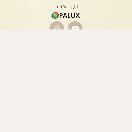
Thatʼs Light!