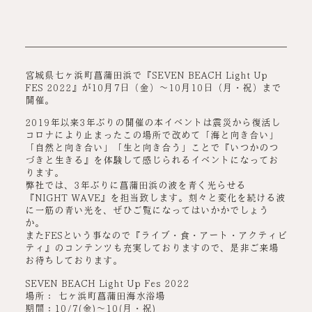
宮城県七ヶ浜町菖蒲田浜で『SEVEN BEACH Light Up
FES 2022』が10月7日（金）～10月10日（月・祝）まで
開催。
2019年以来3年ぶりの開催の本イベントは震災から復活し
コロナにより止まったこの場所で改めて「海と向き合い」
「自然と向き合い」「生と向き合う」ことで『いつかのつ
づきと生きる』を体験して感じられるイベントになってお
ります。
弊社では、3年ぶりに菖蒲田浜の波を青く光らせる
『NIGHT WAVE』を担当致します。刻々と変化を続ける波
に一筋の青い光を、ぜひご覧になってはいかかでしょう
か。
またFESという事なので『ライブ・食・アート・アクティビ
ティ』のコンテンツも充実しておりますので、是非ご来場
お待ちしております。
SEVEN BEACH Light Up Fes 2022
場所： 七ヶ浜町菖蒲田海水浴場
期間：10/7(金)～10(月・祝)