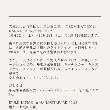
宮城県仙台市泉区七北田公園にて、『IZUMINATION in
NANAKITAPARK 2022』が
10月22日（土）～10月29日（土）の1週間開催致します。
街中に広大な自然と秋模様を感じられる七北田公園で昨年
に引き続き弊社が「樹木のライトアップ」を担当します。
20分に1回、音楽と光の特別演出も行います。
また、一人ひとりが作って完成させる「ひかりの実」のワ
ークショップや、熱気球試乗体験、キッチンカー、キッズ
ファッションショーが開催される「スマイルフェス」など
親子で
楽しめるイベントもございます。
詳しくは
泉青年会議所公式Instagram（
@jci_izumi
）をご覧くださ
い。
IZUMINATION in NANAKITAPARK 2022
場所：七北田公園